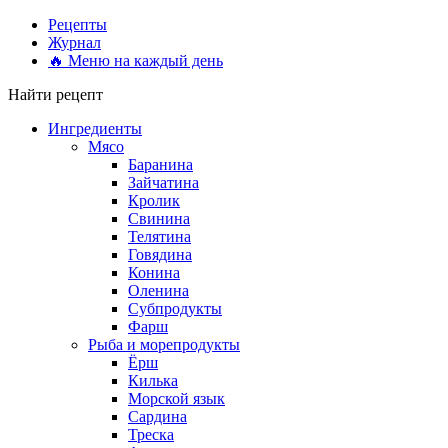
Рецепты
Журнал
🔥 Меню на каждый день
Найти рецепт
Ингредиенты
Мясо
Баранина
Зайчатина
Кролик
Свинина
Телятина
Говядина
Конина
Оленина
Субпродукты
Фарш
Рыба и морепродукты
Ёрш
Килька
Морской язык
Сардина
Треска