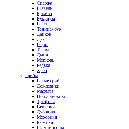
Спаржа
Щавель
Брюква
Кукуруза
Ревень
Топинамбур
Дайкон
Лук
Редис
Тыква
Дыня
Морковь
Редька
Хрен
Грибы
Белые грибы
Дождевики
Маслята
Подосиновики
Трюфели
Вешенки
Дубовики
Моховики
Рыжики
Шампиньоны