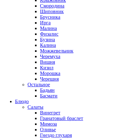
Крыжовник
Смородина
Шиповник
Брусника
Ирга
Малина
Физалис
Бузина
Калина
Можжевельник
Черемуха
Вишня
Кизил
Морошка
Черешня
Остальное
Бадьян
Басмати
Блюдо
Салаты
Винегрет
Гранатовый браслет
Мимоза
Оливье
Гнездо глухаря