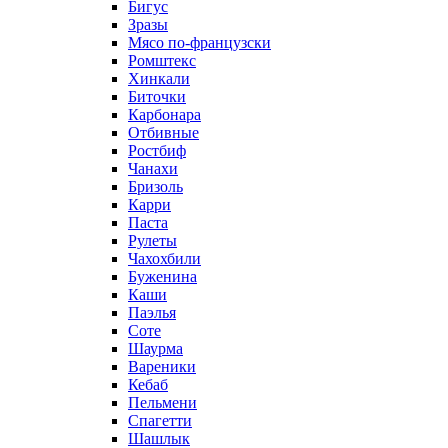
Бигус
Зразы
Мясо по-французски
Ромштекс
Хинкали
Биточки
Карбонара
Отбивные
Ростбиф
Чанахи
Бризоль
Карри
Паста
Рулеты
Чахохбили
Буженина
Каши
Паэлья
Соте
Шаурма
Вареники
Кебаб
Пельмени
Спагетти
Шашлык