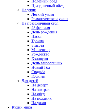
Полезный обед
Праздничный обед
На ужин
Легкий ужин
Романтический ужин
На праздничный стол
23 февраля
День рождения
Пасха
Троица
8 марта
Масленица
Рождество
Хэллоуин
День влюбленных
Новый Год
Свадьба
Юбилей
Для детей
На десерт
На завтрак
На обед
На полдник
На ужин
Кухни мира