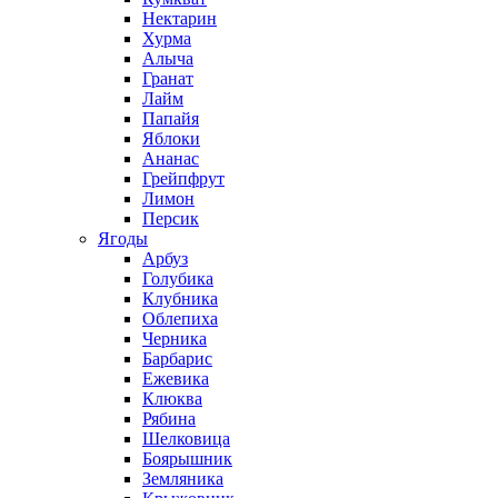
Нектарин
Хурма
Алыча
Гранат
Лайм
Папайя
Яблоки
Ананас
Грейпфрут
Лимон
Персик
Ягоды
Арбуз
Голубика
Клубника
Облепиха
Черника
Барбарис
Ежевика
Клюква
Рябина
Шелковица
Боярышник
Земляника