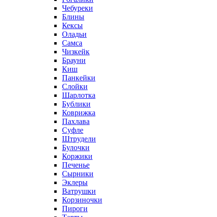
Чебуреки
Блины
Кексы
Оладьи
Самса
Чизкейк
Брауни
Киш
Панкейки
Слойки
Шарлотка
Бублики
Коврижка
Пахлава
Суфле
Штрудели
Булочки
Коржики
Печенье
Сырники
Эклеры
Ватрушки
Корзиночки
Пироги