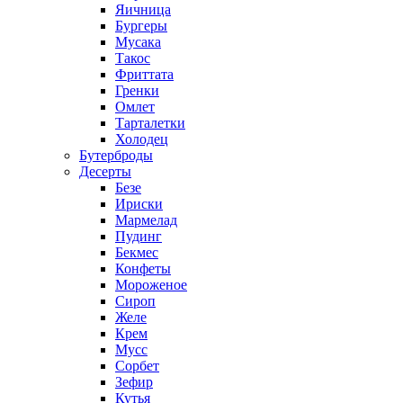
Яичница
Бургеры
Мусака
Такос
Фриттата
Гренки
Омлет
Тарталетки
Холодец
Бутерброды
Десерты
Безе
Ириски
Мармелад
Пудинг
Бекмес
Конфеты
Мороженое
Сироп
Желе
Крем
Мусс
Сорбет
Зефир
Кутья