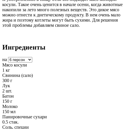
косули. Такое очень ценится в начале осени, когда животные
накопили за лето много полезных веществ. Это дикое мясо
можно отнести к диетическому продукту. В нем очень мало
жира и поэтому котлеты могут быть сухими. Для решения
этой проблемы добавляем свиное сало.
Ингредиенты
на
Мясо косули
1
кг
Свинина (сало)
300
г
Лук
2
шт.
Батон
150
г
Молоко
150
мл
Панировочные сухари
0.5
стак.
Соль, специи