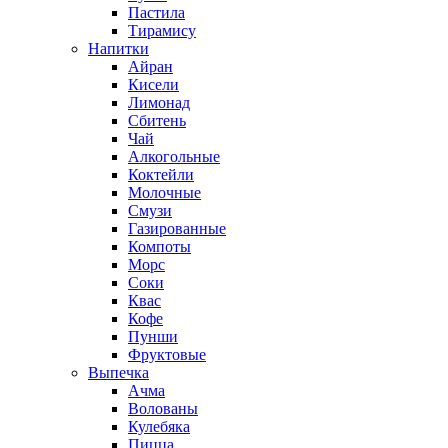
Пастила
Тирамису
Напитки
Айран
Кисели
Лимонад
Сбитень
Чай
Алкогольные
Коктейли
Молочные
Смузи
Газированные
Компоты
Морс
Соки
Квас
Кофе
Пунши
Фруктовые
Выпечка
Ачма
Волованы
Кулебяка
Пицца