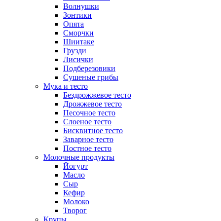
Волнушки
Зонтики
Опята
Сморчки
Шиитаке
Грузди
Лисички
Подберезовики
Сушеные грибы
Мука и тесто
Бездрожжевое тесто
Дрожжевое тесто
Песочное тесто
Слоеное тесто
Бисквитное тесто
Заварное тесто
Постное тесто
Молочные продукты
Йогурт
Масло
Сыр
Кефир
Молоко
Творог
Крупы