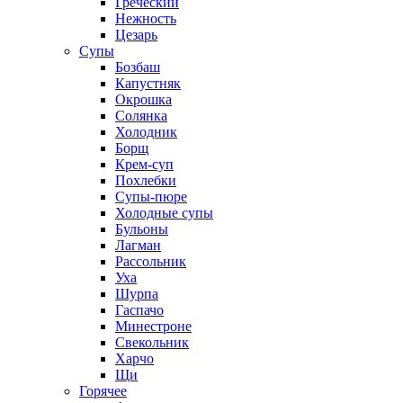
Греческий
Нежность
Цезарь
Супы
Бозбаш
Капустняк
Окрошка
Солянка
Холодник
Борщ
Крем-суп
Похлебки
Супы-пюре
Холодные супы
Бульоны
Лагман
Рассольник
Уха
Шурпа
Гаспачо
Минестроне
Свекольник
Харчо
Щи
Горячее