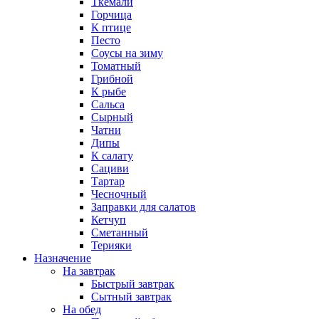
Ткемали
Горчица
К птице
Песто
Соусы на зиму
Томатный
Грибной
К рыбе
Сальса
Сырный
Чатни
Дипы
К салату
Сациви
Тартар
Чесночный
Заправки для салатов
Кетчуп
Сметанный
Терияки
Назначение
На завтрак
Быстрый завтрак
Сытный завтрак
На обед