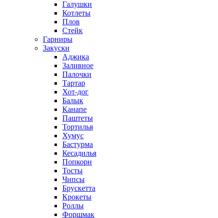
Галушки
Котлеты
Плов
Стейк
Гарниры
Закуски
Аджика
Заливное
Палочки
Тартар
Хот-дог
Балык
Канапе
Паштеты
Тортилья
Хумус
Бастурма
Кесадилья
Попкорн
Тосты
Чипсы
Брускетта
Крокеты
Роллы
Форшмак