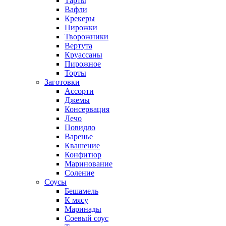
Тарты
Вафли
Крекеры
Пирожки
Творожники
Вертута
Круассаны
Пирожное
Торты
Заготовки
Ассорти
Джемы
Консервация
Лечо
Повидло
Варенье
Квашение
Конфитюр
Маринование
Соление
Соусы
Бешамель
К мясу
Маринады
Соевый соус