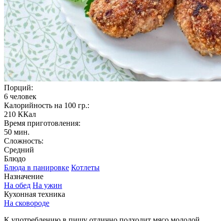
Порций:
6 человек
Калорийность на 100 гр.:
210 ККал
Время приготовления:
50 мин.
Сложность:
Средний
Блюдо
Блюда в панировке
Котлеты
Назначение
На обед
На ужин
Кухонная техника
На сковороде
К употреблению в пищу отлично подходит мясо молодой