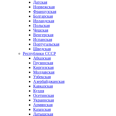
Датская
Норвежская
Французская
Болгарская
Ирландская
Польская
Чешская
Венгерская
Испанская
Португальская
Шведская
Республики СССР
Абхазская
Грузинская
Киргизская
Молдавская
Узбекская
Азербайджанская
Кавказская
Кухня
Осетинская
Украинская
Армянская
Казахская
Латышская