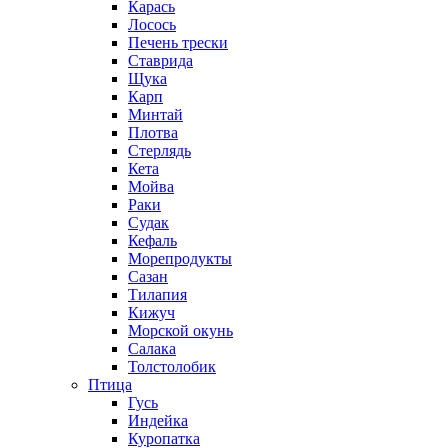
Карась
Лосось
Печень трески
Ставрида
Щука
Карп
Минтай
Плотва
Стерлядь
Кета
Мойва
Раки
Судак
Кефаль
Морепродукты
Сазан
Тилапия
Кижуч
Морской окунь
Салака
Толстолобик
Птица
Гусь
Индейка
Куропатка