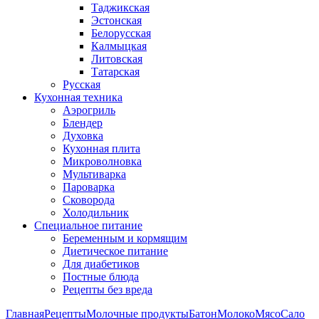
Таджикская
Эстонская
Белорусская
Калмыцкая
Литовская
Татарская
Русская
Кухонная техника
Аэрогриль
Блендер
Духовка
Кухонная плита
Микроволновка
Мультиварка
Пароварка
Сковорода
Холодильник
Специальное питание
Беременным и кормящим
Диетическое питание
Для диабетиков
Постные блюда
Рецепты без вреда
Главная
Рецепты
Молочные продукты
Батон
Молоко
Мясо
Сало