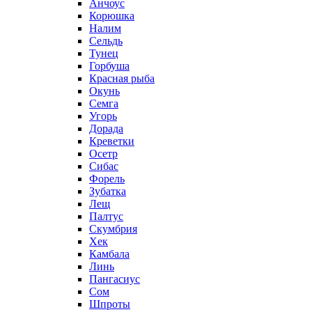
Анчоус
Корюшка
Налим
Сельдь
Тунец
Горбуша
Красная рыба
Окунь
Семга
Угорь
Дорада
Креветки
Осетр
Сибас
Форель
Зубатка
Лещ
Палтус
Скумбрия
Хек
Камбала
Линь
Пангасиус
Сом
Шпроты