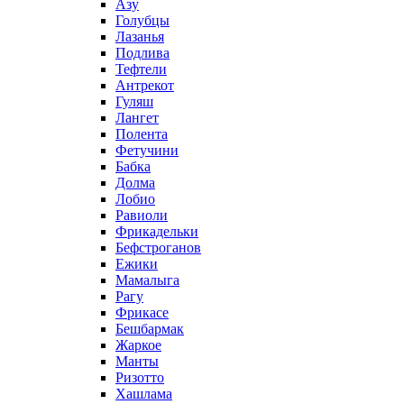
Азу
Голубцы
Лазанья
Подлива
Тефтели
Антрекот
Гуляш
Лангет
Полента
Фетучини
Бабка
Долма
Лобио
Равиоли
Фрикадельки
Бефстроганов
Ежики
Мамалыга
Рагу
Фрикасе
Бешбармак
Жаркое
Манты
Ризотто
Хашлама