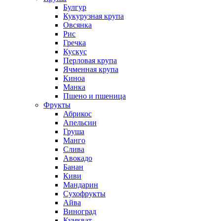
Булгур
Кукурузная крупа
Овсянка
Рис
Гречка
Кускус
Перловая крупа
Ячменная крупа
Киноа
Манка
Пшено и пшеница
Фрукты
Абрикос
Апельсин
Груша
Манго
Слива
Авокадо
Банан
Киви
Мандарин
Сухофрукты
Айва
Виноград
Кумкват