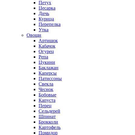
Петух
Цесарка
Дичь
Курица
Перепелка
Утка
Овощи
Артишок
Кабачок
Огурец
Репа
Цукини
Баклажан
Каперсы
Патиссоны
Свекла
Чеснок
Бобовые
Капуста
Перец
Сельдерей
Шпинат
Брокколи
Картофель
Помидор