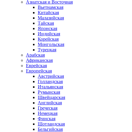
Азиатская и Восточная
Вьетнамская
Китайская
Малазийская
Тайская
Японская
Индийская
Корейская
Монгольская
Турецкая
Арабская
Африканская
Еврейская
Европейская
Австрийская
Голландская
Итальянская
Румынская
Швейцарская
Английская
Греческая
Немецкая
Финская
Шотландская
Бельгийская