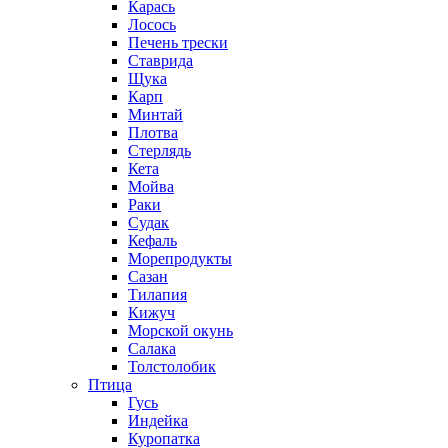
Карась
Лосось
Печень трески
Ставрида
Щука
Карп
Минтай
Плотва
Стерлядь
Кета
Мойва
Раки
Судак
Кефаль
Морепродукты
Сазан
Тилапия
Кижуч
Морской окунь
Салака
Толстолобик
Птица
Гусь
Индейка
Куропатка