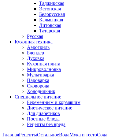
Таджикская
Эстонская
Белорусская
Калмыцкая
Литовская
Татарская
Русская
Кухонная техника
Аэрогриль
Блендер
Духовка
Кухонная плита
Микроволновка
Мультиварка
Пароварка
Сковорода
Холодильник
Специальное питание
Беременным и кормящим
Диетическое питание
Для диабетиков
Постные блюда
Рецепты без вреда
Главная
Рецепты
Остальное
Вода
Мука и тесто
Сода