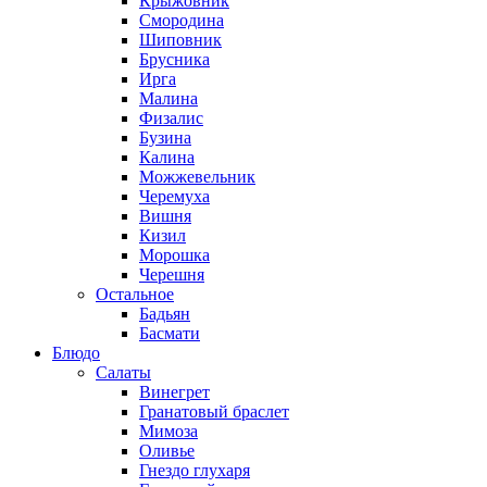
Крыжовник
Смородина
Шиповник
Брусника
Ирга
Малина
Физалис
Бузина
Калина
Можжевельник
Черемуха
Вишня
Кизил
Морошка
Черешня
Остальное
Бадьян
Басмати
Блюдо
Салаты
Винегрет
Гранатовый браслет
Мимоза
Оливье
Гнездо глухаря