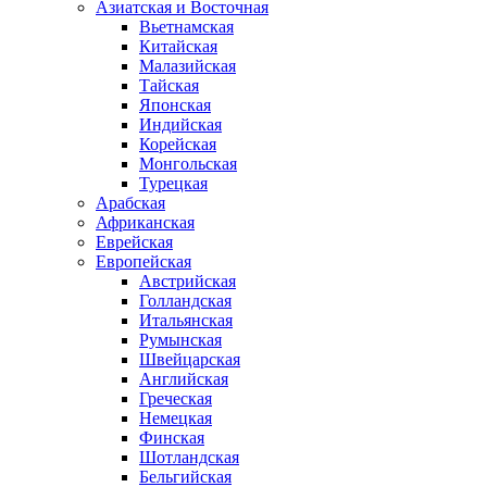
Азиатская и Восточная
Вьетнамская
Китайская
Малазийская
Тайская
Японская
Индийская
Корейская
Монгольская
Турецкая
Арабская
Африканская
Еврейская
Европейская
Австрийская
Голландская
Итальянская
Румынская
Швейцарская
Английская
Греческая
Немецкая
Финская
Шотландская
Бельгийская