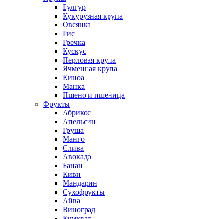
Булгур
Кукурузная крупа
Овсянка
Рис
Гречка
Кускус
Перловая крупа
Ячменная крупа
Киноа
Манка
Пшено и пшеница
Фрукты
Абрикос
Апельсин
Груша
Манго
Слива
Авокадо
Банан
Киви
Мандарин
Сухофрукты
Айва
Виноград
Кумкват