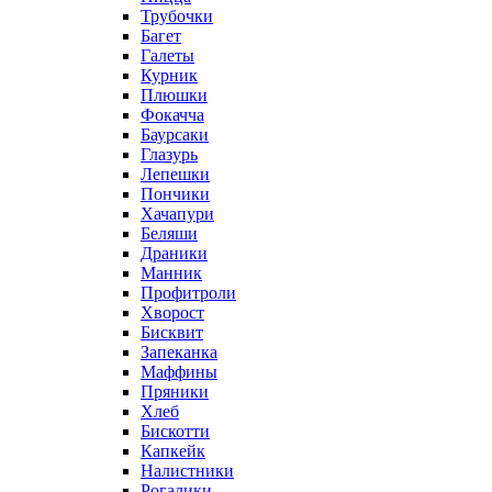
Трубочки
Багет
Галеты
Курник
Плюшки
Фокачча
Баурсаки
Глазурь
Лепешки
Пончики
Хачапури
Беляши
Драники
Манник
Профитроли
Хворост
Бисквит
Запеканка
Маффины
Пряники
Хлеб
Бискотти
Капкейк
Налистники
Рогалики