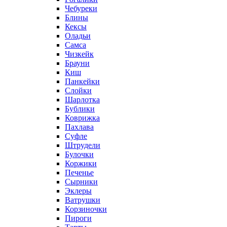
Чебуреки
Блины
Кексы
Оладьи
Самса
Чизкейк
Брауни
Киш
Панкейки
Слойки
Шарлотка
Бублики
Коврижка
Пахлава
Суфле
Штрудели
Булочки
Коржики
Печенье
Сырники
Эклеры
Ватрушки
Корзиночки
Пироги