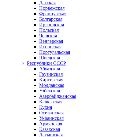
Датская
Норвежская
Французская
Болгарская
Ирландская
Польская
Чешская
Венгерская
Испанская
Португальская
Шведская
Республики СССР
Абхазская
Грузинская
Киргизская
Молдавская
Узбекская
Азербайджанская
Кавказская
Кухня
Осетинская
Украинская
Армянская
Казахская
Латышская