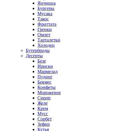
Яичница
Бургеры
Мусака
Такос
Фриттата
Гренки
Омлет
Тарталетки
Холодец
Бутерброды
Десерты
Безе
Ириски
Мармелад
Пудинг
Бекмес
Конфеты
Мороженое
Сироп
Желе
Крем
Мусс
Сорбет
Зефир
Кутья