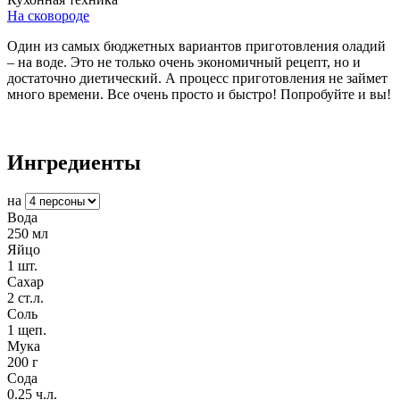
На сковороде
Один из самых бюджетных вариантов приготовления оладий
– на воде. Это не только очень экономичный рецепт, но и
достаточно диетический. А процесс приготовления не займет
много времени. Все очень просто и быстро! Попробуйте и вы!
Ингредиенты
на
Вода
250
мл
Яйцо
1
шт.
Сахар
2
ст.л.
Соль
1
щеп.
Мука
200
г
Сода
0.25
ч.л.