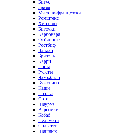
Бигус
Зразы
Мясо по-французски
Ромштекс
Хинкали
Биточки
Карбонара
Отбивные
Ростбиф
Чанахи
Бризоль
Карри
Паста
Рулеты
Чахохбили
Буженина
Каши
Паэлья
Соте
Шаурма
Вареники
Кебаб
Пельмени
Спагетти
Шашлык