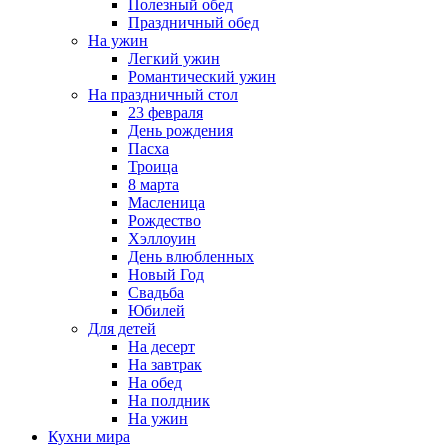
Полезный обед
Праздничный обед
На ужин
Легкий ужин
Романтический ужин
На праздничный стол
23 февраля
День рождения
Пасха
Троица
8 марта
Масленица
Рождество
Хэллоуин
День влюбленных
Новый Год
Свадьба
Юбилей
Для детей
На десерт
На завтрак
На обед
На полдник
На ужин
Кухни мира