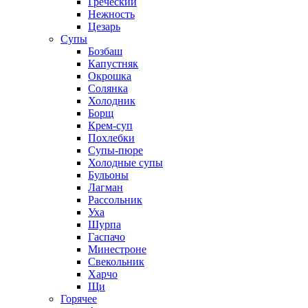
Греческий
Нежность
Цезарь
Супы
Бозбаш
Капустняк
Окрошка
Солянка
Холодник
Борщ
Крем-суп
Похлебки
Супы-пюре
Холодные супы
Бульоны
Лагман
Рассольник
Уха
Шурпа
Гаспачо
Минестроне
Свекольник
Харчо
Щи
Горячее