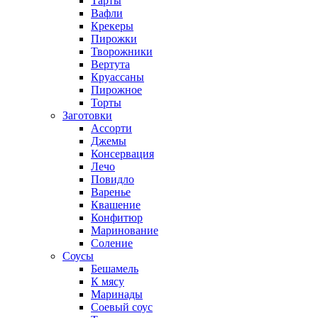
Тарты
Вафли
Крекеры
Пирожки
Творожники
Вертута
Круассаны
Пирожное
Торты
Заготовки
Ассорти
Джемы
Консервация
Лечо
Повидло
Варенье
Квашение
Конфитюр
Маринование
Соление
Соусы
Бешамель
К мясу
Маринады
Соевый соус