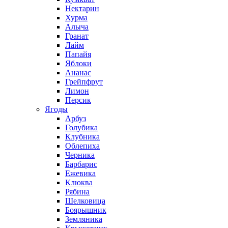
Нектарин
Хурма
Алыча
Гранат
Лайм
Папайя
Яблоки
Ананас
Грейпфрут
Лимон
Персик
Ягоды
Арбуз
Голубика
Клубника
Облепиха
Черника
Барбарис
Ежевика
Клюква
Рябина
Шелковица
Боярышник
Земляника