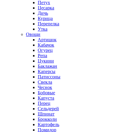
Петух
Цесарка
Дичь
Курица
Перепелка
Утка
Овощи
Артишок
Кабачок
Огурец
Репа
Цукини
Баклажан
Каперсы
Патиссоны
Свекла
Чеснок
Бобовые
Капуста
Перец
Сельдерей
Шпинат
Брокколи
Картофель
Помидор