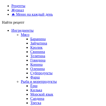
Рецепты
Журнал
🔥 Меню на каждый день
Найти рецепт
Ингредиенты
Мясо
Баранина
Зайчатина
Кролик
Свинина
Телятина
Говядина
Конина
Оленина
Субпродукты
Фарш
Рыба и морепродукты
Ёрш
Килька
Морской язык
Сардина
Треска