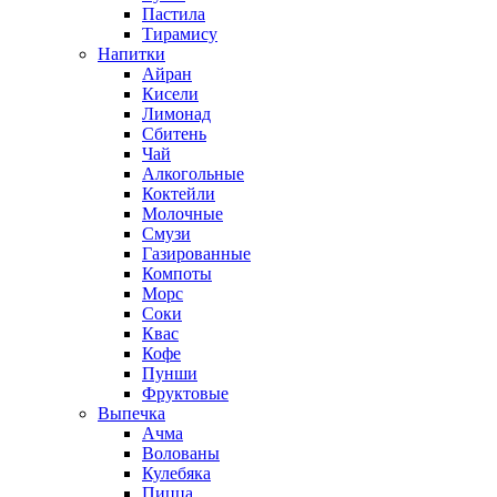
Пастила
Тирамису
Напитки
Айран
Кисели
Лимонад
Сбитень
Чай
Алкогольные
Коктейли
Молочные
Смузи
Газированные
Компоты
Морс
Соки
Квас
Кофе
Пунши
Фруктовые
Выпечка
Ачма
Волованы
Кулебяка
Пицца