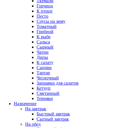
Ткемали
Горчица
К птице
Песто
Соусы на зиму
Томатный
Грибной
К рыбе
Сальса
Сырный
Чатни
Дипы
К салату
Сациви
Тартар
Чесночный
Заправки для салатов
Кетчуп
Сметанный
Терияки
Назначение
На завтрак
Быстрый завтрак
Сытный завтрак
На обед