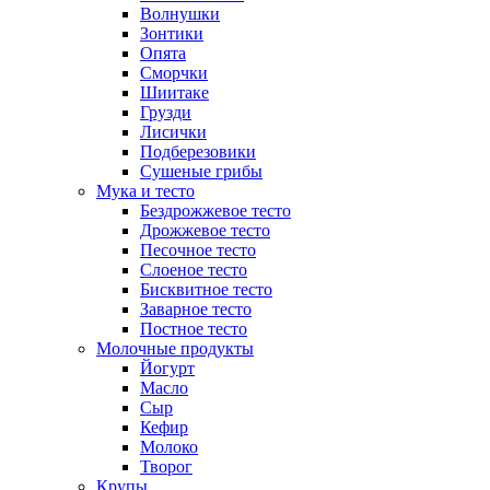
Волнушки
Зонтики
Опята
Сморчки
Шиитаке
Грузди
Лисички
Подберезовики
Сушеные грибы
Мука и тесто
Бездрожжевое тесто
Дрожжевое тесто
Песочное тесто
Слоеное тесто
Бисквитное тесто
Заварное тесто
Постное тесто
Молочные продукты
Йогурт
Масло
Сыр
Кефир
Молоко
Творог
Крупы