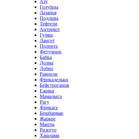
Азу
Голубцы
Лазанья
Подлива
Тефтели
Антрекот
Гуляш
Лангет
Полента
Фетучини
Бабка
Долма
Лобио
Равиоли
Фрикадельки
Бефстроганов
Ежики
Мамалыга
Рагу
Фрикасе
Бешбармак
Жаркое
Манты
Ризотто
Хашлама