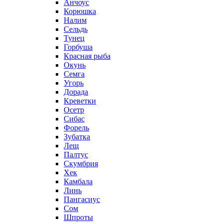
Анчоус
Корюшка
Налим
Сельдь
Тунец
Горбуша
Красная рыба
Окунь
Семга
Угорь
Дорада
Креветки
Осетр
Сибас
Форель
Зубатка
Лещ
Палтус
Скумбрия
Хек
Камбала
Линь
Пангасиус
Сом
Шпроты