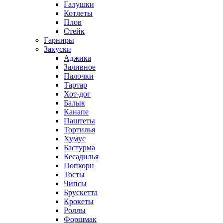
Галушки
Котлеты
Плов
Стейк
Гарниры
Закуски
Аджика
Заливное
Палочки
Тартар
Хот-дог
Балык
Канапе
Паштеты
Тортилья
Хумус
Бастурма
Кесадилья
Попкорн
Тосты
Чипсы
Брускетта
Крокеты
Роллы
Форшмак