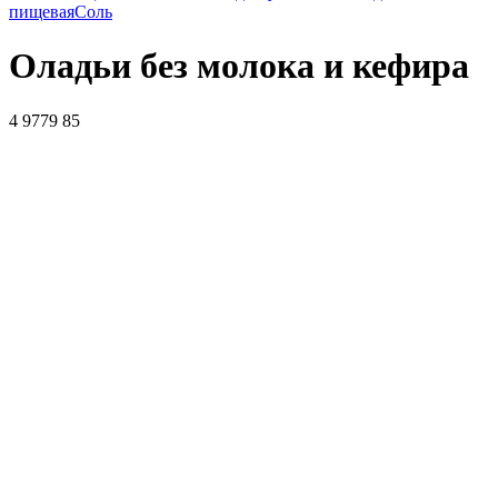
пищевая
Соль
Оладьи без молока и кефира
4
9779
85