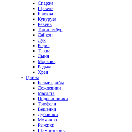
Спаржа
Щавель
Брюква
Кукуруза
Ревень
Топинамбур
Дайкон
Лук
Редис
Тыква
Дыня
Морковь
Редька
Хрен
Грибы
Белые грибы
Дождевики
Маслята
Подосиновики
Трюфели
Вешенки
Дубовики
Моховики
Рыжики
Шампиньоны